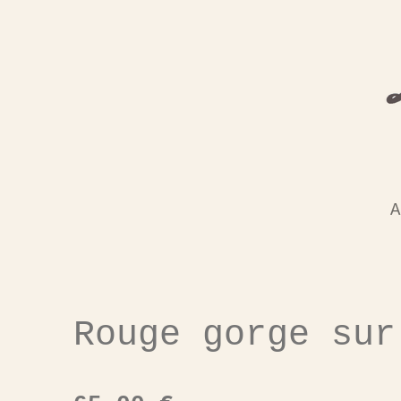
Passer
au
contenu
principal
A
Rouge gorge sur