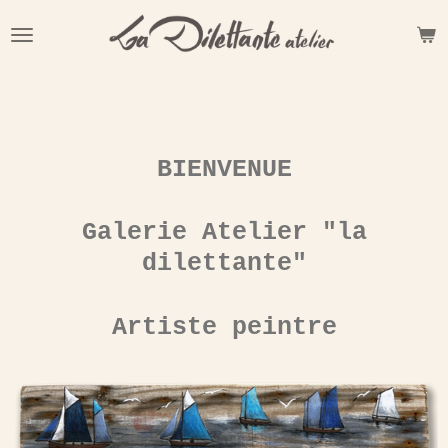
Passer
au
contenu
principal
BIENVENUE
Galerie Atelier "la
dilettante"
Artiste peintre