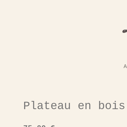
Passer
au
contenu
principal
A
Plateau en bois