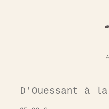
Passer
au
contenu
principal
A
D'Ouessant à la